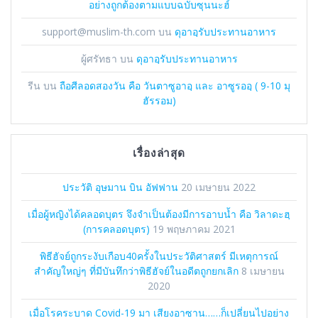
อย่างถูกต้องตามแบบฉบับซุนนะฮ์
support@muslim-th.com
บน
ดุอาอฺรับประทานอาหาร
ผู้ศรัทธา
บน
ดุอาอฺรับประทานอาหาร
รีน
บน
ถือศีลอดสองวัน คือ วันตาซูอาอฺ และ อาซูรออฺ ( 9-10 มุ
ฮัรรอม)
เรื่องล่าสุด
ประวัติ อุษมาน บิน อัฟฟาน
20 เมษายน 2022
เมื่อผู้หญิงได้คลอดบุตร จึงจำเป็นต้องมีการอาบน้ำ คือ วิลาดะฮฺ
(การคลอดบุตร)
19 พฤษภาคม 2021
พิธีฮัจย์ถูกระงับเกือบ40ครั้งในประวัติศาสตร์ มีเหตุการณ์
สำคัญใหญ่ๆ ที่มีบันทึกว่าพิธีฮัจย์ในอดีตถูกยกเลิก
8 เมษายน
2020
เมื่อโรคระบาด Covid-19 มา เสียงอาซาน……ก็เปลี่ยนไปอย่าง