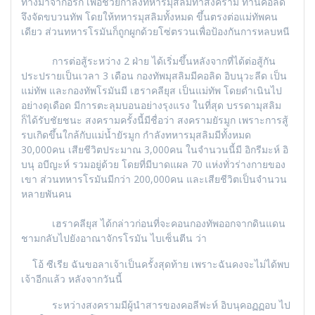
ทางมาจากอิรัก เพื่อช่วยกำลังทหารมุสลิมทำสงคราม ท่านคอลิด
จึงจัดขบวนทัพ โดยให้ทหารมุสลิมทั้งหมด ขึ้นตรงต่อแม่ทัพคน
เดียว ส่วนทหารโรมันก็ถูกผูกด้วยโซ่ตรวนเพื่อป้องกันการหลบหนี
การต่อสู้ระหว่าง 2 ฝ่าย ได้เริ่มขึ้นหลังจากที่ได้ต่อสู้กัน
ประปรายเป็นเวลา 3 เดือน กองทัพมุสลิมมีคอลิด อิบนุวะลีด เป็น
แม่ทัพ และกองทัพโรมันมี เฮราคลียุส เป็นแม่ทัพ โดยดำเนินไป
อย่างดุเดือด มีการตะลุมบอนอย่างรุงแรง ในที่สุด บรรดามุสลิม
ก็ได้รับชัยชนะ สงครามครั้งนี้มีชื่อว่า สงครามยัรมูก เพราะการสู้
รบเกิดขึ้นใกล้กับแม่น้ำยัรมูก กำลังทหารมุสลิมมีทั้งหมด
30,000คน เสียชีวิตประมาณ 3,000คน ในจำนวนนี้มี อิกรีมะห์ อิ
บนุ อบีญะห์ รวมอยู่ด้วย โดยที่มีบาดแผล 70 แห่งทั่วร่างกายของ
เขา ส่วนทหารโรมันมีกว่า 200,000คน และเสียชีวิตเป็นจำนวน
หลายพันคน
เฮราคลียุส ได้กล่าวก่อนที่จะคอนกองทัพออกจากดินแดน
ชามกลับไปยังอาณาจักรโรมัน ไบเซ็นตีน ว่า
โอ้ ซีเรีย ฉันขอลาเจ้าเป็นครั้งสุดท้าย เพราะฉันคงจะไม่ได้พบ
เจ้าอีกแล้ว หลังจากวันนี้
ระหว่างสงครามมีผู้นำสารของคอลีฟะห์ อิบนุคอฏฏอบ ไป