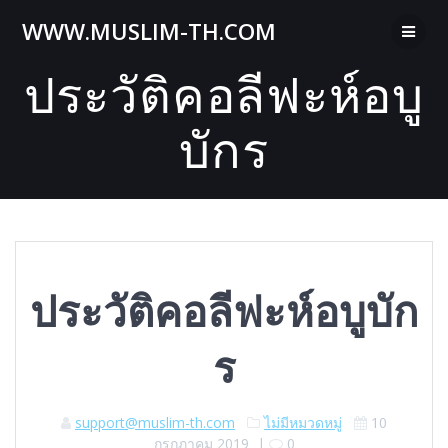
Skip
WWW.MUSLIM-TH.COM
to
content
ประวัติคอลีฟะห์อบู
บักร
ประวัติคอลีฟะห์อบูบัก
ร
support@muslim-th.com
ไม่มีหมวดหมู่
10
กรกฎาคม 2019
|
0