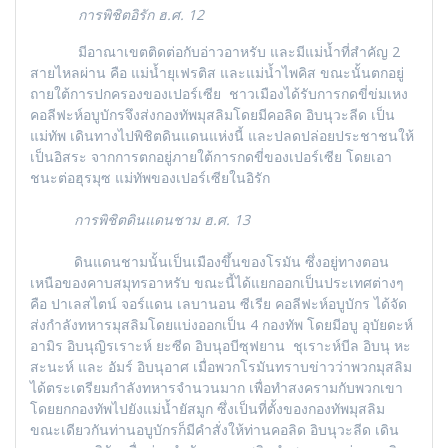
การพิชิตอิรัก ฮ.ศ.
12
มีอาณาเขตติดต่อกับอ่าวอาหรับ และมีแม่น้ำที่สำคัญ 2
สายไหลผ่าน คือ แม่น้ำยุเฟรติส และแม่น้ำไพคิส ขณะนั้นตกอยู่
ถายใต้การปกครองของเปอร์เซีย ชาวเมืองได้รับการกดขี่ข่มเหง
คอลีฟะห์อบูบักรจึงส่งกองทัพมุสลิมโดยมีคอลิด อิบนุวะลีด เป็น
แม่ทัพ เดินทางไปพิชิตดินแดนแห่งนี้ และปลดปล่อยประชาชนให้
เป็นอิสระ จากการตกอยู่ภายใต้การกดขี่ของเปอร์เซีย โดยเอา
ชนะต่อฮุรมุซ แม่ทัพของเปอร์เซียในอิรัก
การพิชิตดินแดนชาม ฮ.ศ.
13
ดินแดนชามนั้นเป็นเมืองขึ้นของโรมัน ซึ่งอยู่ทางตอน
เหนือของคาบสมุทรอาหรับ ขณะนี้ได้แยกออกเป็นประเทศต่างๆ
คือ ปาเลสไตน์ จอร์แดน เลบานอน ซีเรีย คอลีฟะห์อบูบักร ได้จัด
ส่งกำลังทหารมุสลิมโดยแบ่งออกเป็น 4 กองทัพ โดยมีอบู อุบัยดะห์
อามิร อิบนุญิรเราะห์ ยะซีด อิบนุอบีซุฟยาน ชุเราะห์บีล อิบนุ หะ
สะนะห์ และ อัมร์ อิบนุอาศ เมื่อพวกโรมันทราบข่าวว่าพวกมุสลิม
ได้ตระเตรียมกำลังทหารจำนวนมาก เพื่อทำสงครามกับพวกเขา
โดยยกกองทัพไปยังแม่น้ำยัสมูก ซึ่งเป็นที่ตั้งของกองทัพมุสลิม
ขณะเดียวกันท่านอบูบักรก็มีคำสั่งให้ท่านคอลิด อิบนุวะลีด เดิน