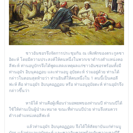
ชาวอันซอรจึงจัดการประชุมกัน ณ เพิงพักของตระกูลซา
อิดะห์ โดยมีความประสงค์ให้คนหนึ่งในพวกเขาดำรงตำแหน่งคอ
ลีฟะห์ ท่านอบูบักรจึงได้พูดแสดงเหตุผลแก่ชาวอันซอรพร้อมทั้งมี
ท่านอุมัร อิบนุคอฏอบ และท่านอบู อุบัยดะห์ ร่วมอยู่ด้วย ท่านได้
กล่าวในตอนสุดท้ายว่า ท่านยินดีให้คนหนึ่งใน 1 คนนี้เป็นคอลี
ฟะห์ คือ ท่านอุมัร อิบนุคอฏฏอบ หรือ ท่านอบูอุบัยดะห์ ท่านอุมัรจึง
กล่าวขึ้นว่า
หามิได้ ท่านคือผู้เพื่อนร่วมอพยพของท่านนบี ท่านนบีได้
ใช้ให้ท่านเป็นผู้นำละหมาด ขณะที่ท่านนบีป่วย ท่านจึงสมควร
ดำรงตำแหน่งคอลีฟะห์
แล้วท่านอุมัร อิบนุคอฏฏอบ จึงได้ให้สัตยาบันแก่ท่านบู
บักร แล้วท่านอบูอุบัยดะห์ และชาวอันซอรพร้อมกับชาวมุฮาญีรี