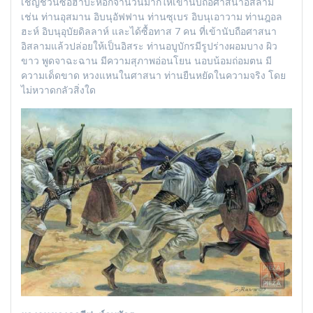
เชิญชวนซ่อฮาบะห์อีกจำนวนมากให้เข้านับถือศาสนาอิสลาม
เช่น ท่านอุสมาน อิบนุอัฟฟาน ท่านซุเบร อิบนุเอาวาม ท่านฎอล
ฮะห์ อิบนุอุบัยดิลลาห์ และได้ซื้อทาส 7 คน ที่เข้านับถือศาสนา
อิสลามแล้วปล่อยให้เป็นอิสระ ท่านอบูบักรมีรูปร่างผอมบาง ผิว
ขาว พูดจาฉะฉาน มีความสุภาพอ่อนโยน นอบน้อมถ่อมตน มี
ความเด็ดขาด หวงแหนในศาสนา ท่านยืนหยัดในความจริง โดย
ไม่หวาดกลัวสิ่งใด