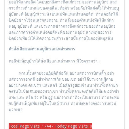
มอบให้แก่คอลิด โดบบอกถึงการถึงแก่กรรมของท่านอบูบักร และ
การดำรงตำแหน่งของคอลีฟะห์อุมัร พร้อมกับให้แต่งตั้งให้ท่านอบู
อุบัยดะห์ อิบนุญิรเราะห์ เป็นแม่ทัพแทนท่านคอลิด ท่านคอลิดได้
ปิดบังข่าวไว้จนเสร็จสงคราม ท่านจึงมอบตำแหน่งทัพให้แก่ท่า
นอบู อุบัยดะห์ และประกาศข่าวการถึงแก่กรรมของท่านอบูบักร
และการดำรงตำแหน่งคอลีฟะห์ของท่านอุมัร สาเหตุของการ
ปิดบังก็เพื่อ มิให้เกิดความระส่ำระส่ายขึ้นภายในกองทัพมุสลิม
คำสั่งเสียของท่านอบูบักรแก่เหล่าทหาร
คอลีฟะห์อบูบักรได้สั่งเสียแก่เหล่าทหาร มีใจความว่า :
ท่านทั้งหลายจงปฏิบัติดีต่อกัน อย่าแสดงการบิดพลิ้ว อย่า
แสดงการอวดดี อย่าทำการเกินขอบเขต อย่าได้ประจานผู้ตาย
อย่าฆ่าเด็ก คนชรา และสตรี เมื่อศัตรรูยอมจำนน ท่านทั้งหลายก็
จงรับในข้อเสนอของพวกเขา ท่านทั้งหลายจงตัดต้นไม้ผล อย่าฆ่า
แพะ แกะ หรือ วัว หรือ อูฐ นอกจากเท่าที่จะเป็นอาหาร ท่านจะพบ
กับผู้ที่บำเพ็ญเพียรอยู่ในโบสถ์ วิหาร ท่านทั้งหลายจงอย่ารบกวน
พวกเขา
Total Page Visits: 1744 - Today Page Visits: 0