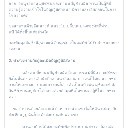
ลาล อิบนุรอบาหฺ มุอัซซินของท่านนบีมูฮำหมัด ท่านเป็นผู้ที่มี
ความรู้ความเข้าใจในบัญญัติศาสนา มีความละเอียดอ่อนในการ
ใช้ความคิด
ขอสาบานด้วยอัลเลาะห์ ฉันจะไม่เปลี่ยนแปลงกองทัพที่ท่าน
นบี ได้ตั้งขึ้นแต่อย่างใด
กองทัพมุสลิมซึ่งมีอุซามะห์ อิบนุเซด เป็นแม่ทัพ ได้รับชัยชนะอย่าง
งดงาม
2.
ทำสงครามกับผู้ละเมิดบัญญัติอิสลาม
หลังจากที่ท่านนบีมูฮำหมัด ถึงแก่กรรม ผู้ที่มีความศรัทธา
ยังไม่มั่นคง ต่างเลิกนับถือศาสนาอิสลาม บางคนก็ไม่ยอมจ่ายซะ
กาตให้แก่ทางการ และบางคนก็อ้างตัวเป็นนบี เช่น มุซัลละห์ อัล
อันซีย์ ท่านอบูบักรได้กล่าวด้วยคำพูดที่เด็ดขาดต่อผู้ที่ไม่จ่ายซะกา
ตว่า
ขอสาบานด้วยอัลเลาะห์ ถ้าหากว่าพวกเขาไม่ให้ฉัน แม้เท่ากับ
บังเหียนอูฐ ฉันก็จะทำสงครามกับพวกเขา
ท่านอบูบักรได้ส่งกองทัพเพื่อปราบปรามบรรดาผู้ละเมิด