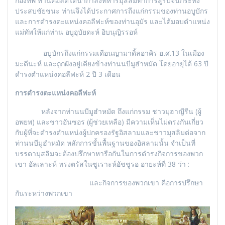
กองทัพ ท่านคอลิดได้นำกำลังทหารมุสลิมทำการสู้รบจนกระทั่ง
ประสบชัยชนะ ท่านจึงได้ประกาศการถึงแก่กรรมของท่านอบูบักร
และการดำรงตะแหน่งคอลีฟะห์ของท่านอุมัร และได้มอบตำแหน่ง
แม่ทัพให้แก่ท่าน อบูอุบัยดะห์ อิบนุญิรรอห์
อบูบักรถึงแก่กรรมเดือนญามาดิ้ลอาคิร ฮ.ศ.13 ในเมือง
มะดีนะห์ และถูกฝังอยู่เคียงข้างท่านนบีมูฮำหมัด โดยอายุได้ 63 ปี
ดำรงตำแหน่งคอลีฟะห์ 2 ปี 3 เดือน
การดำรงตะแหน่งคอลีฟะห์
หลังจากท่านนบีมูฮำหมัด ถึงแก่กรรม ชาวมุฮาญีรีน (ผู้
อพยพ) และชาวอันซอร (ผู้ช่วยเหลือ) มีความเห็นไม่ตรงกันเกี่ยว
กับผู้ที่จะดำรงตำแหน่งผู้ปกครองรัฐอิสลามและชาวมุสลิมต่อจาก
ท่านนบีมูฮำหมัด หลักการขั้นพื้นฐานของอิสลามนั้น จำเป็นที่
บรรดามุสลิมจะต้องปรึกษาหารือกันในการดำรงกิจการของพวก
เขา อัลเลาะห์ ทรงตรัสในซูเราะห์อัชชูรอ อายะห์ที่ 38 ว่า :
และกิจการของพวกเขา คือการปรึกษา
กันระหว่างพวกเขา