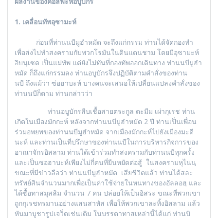
ผลงานของคอลีฟะห์อบูบักร
1.
เคลื่อนทัพอุซามะห์
ก่อนที่ท่านนบีมูฮำหมัด จะถึงแก่กรรม ท่านได้จัดกองทำ
เพื่อส่งไปทำสงครามกับพวกโรมันในดินแดนชาม โดยมีอุซามะห์
อิบนุเซด เป็นแม่ทัพ แต่ยังไม่ทันที่กองทัพออกเดินทาง ท่านนบีมูฮำ
หมัด ก็ถึงแก่กรรมลง ท่านอบูบักรจึงปฏิบัติตามคำสั่งของท่าน
นบี ถึงแม้ว่า ซ่อฮาบะห์ บางคนจะเสนอให้เปลี่ยนแปลงคำสั่งของ
ท่านนบีก็ตาม ท่านกล่าวว่า
ท่านอบูบักรสืบเชื้อสายตระกูล ตะมีม เผ่ากุเรช ท่าน
เกิดในเมืองมักกะห์ หลังจากท่านนบีมูฮำหมัด 2 ปี ท่านเป็นเพื่อน
ร่วมอพยพของท่านนบีมูฮำหมัด จากเมืองมักกะห์ไปยังเมืองมะดี
นะห์ และท่านเป็นที่ปรึกษาของท่านนบีในการบริหารกิจการของ
อาณาจักรอิสลาม ท่านได้เข้าร่วมทำสงครามกับท่านนบีทุกครั้ง
และเป็นซอฮาบะห์เพียงไม่กี่คนที่ยืนหยัดต่อสู้ ในสงครามหุไนนฺ
ขณะที่มีข่าวลือว่า ท่านนบีมูฮำหมัด เสียชีวิตแล้ว ท่านได้สละ
ทรัพย์สินจำนวนมากเพื่อเป็นค่าใช้จ่ายในหนทางของอัลลอฮฺ และ
ได้ซื้อทาสมุสลิม จำนวน 7 คน ปล่อยให้เป็นอิสระ ขณะที่พวกเขา
ถูกกุเรชทรมานอย่างแสนสาหัส เพื่อให้พวกเขาละทิ้งอิสลาม แล้ว
หันมาบูชารูปเจว็ดเช่นเดิม ในบรรดาทาสเหล่านี้ได้แก่ ท่านบิ