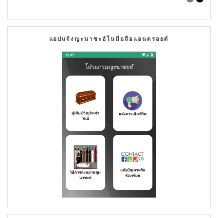
แอปแจ้งญะนาซะฮ์ในมือถือแอนดรอยด์