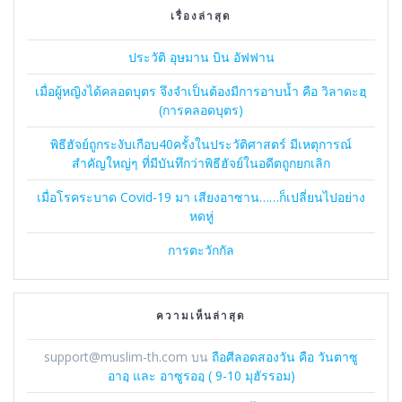
เรื่องล่าสุด
ประวัติ อุษมาน บิน อัฟฟาน
เมื่อผู้หญิงได้คลอดบุตร จึงจำเป็นต้องมีการอาบน้ำ คือ วิลาดะฮฺ
(การคลอดบุตร)
พิธีฮัจย์ถูกระงับเกือบ40ครั้งในประวัติศาสตร์ มีเหตุการณ์
สำคัญใหญ่ๆ ที่มีบันทึกว่าพิธีฮัจย์ในอดีตถูกยกเลิก
เมื่อโรคระบาด Covid-19 มา เสียงอาซาน……ก็เปลี่ยนไปอย่าง
หดหู่
การตะวักกัล
ความเห็นล่าสุด
support@muslim-th.com
บน
ถือศีลอดสองวัน คือ วันตาซู
อาอฺ และ อาซูรออฺ ( 9-10 มุฮัรรอม)