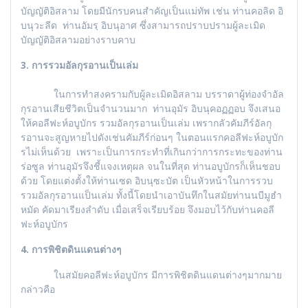
บัญญัติอิสลาม โดยมีนักรบคนสำคัญเป็นแม่ทัพ เช่น ท่านคอลิด อิ
บนุวะลีด ท่านอัมรฺ อิบนุอาศ ซึ่งสามารถปราบปรามผู้ละเมิด
บัญญัติอิสลามอย่างราบคาบ
3.
การรวมอัลกุรอานเป็นเล่ม
ในการทำสงครามกับผู้ละเมิดอิสลาม บรราดาผู้ท่องจำอัล
กุรอานเสียชีวิตเป็นจำนวนมาก ท่านอุมัร อิบนุคอฏฏอบ จึงเสนอ
ให้คอลีฟะห์อบูบักร รวมอัลกุรอานเป็นเล่ม เพรากลัวคัมภีร์อัลกุ
รอานจะสูญหายไปดังเช่นคัมภีร์ก่อนๆ ในตอนแรกคอลีฟะห์อบูบัก
รไม่เห็นด้วย เพราะเป็นการกระทำที่เกินกว่าการกระทะของท่าน
ร่อซูล ท่านอุมัรจึงชี้แจงเหตุผล จนในที่สุด ท่านอบูบักรก็เห็นชอบ
ด้วย โดยแต่งตั้งให้ท่านเซด อิบนุซะบัต เป็นหัวหน้าในการรวบ
รวมอัลกุรอานแป็นเล่ม ทั้งนี้โดยนำเอาบันทึกในสมัยท่านนบีมูฮำ
หมัด คัดมาเรียงลำดับ เมื่อเสร็จเรียบร้อย จึงมอบไว้กับท่านคอลี
ฟะห์อบูบักร
4.
การพิชิตดินแดนต่างๆ
ในสมัยคอลีฟะห์อบูบักร มีการพิชิตดินแดนต่างๆมากมาย
กล่าวคือ