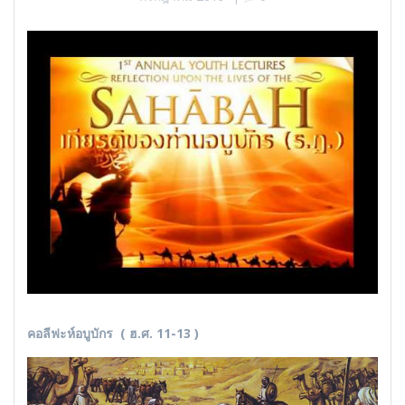
คอลีฟะห์อบูบักร
( ฮ.ศ. 11-13 )