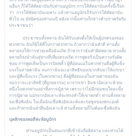
นอื่นๆ ก็ได้ให้สัตยาบันกับท่านอบูบักร การให้สัตยาบันครั้งนี้เรียก
ว่า การให้สัตยาบันเฉพาะ แล้วท่านอบูบักรก็รับการให้สัตยาบัน
ทั่วไป ณ มัสยิดของท่านนบี หลังจากนั้นท่านก็กล่าวคำปราศรัยกับ
ประชาชนว่า
ประชาชนทั้งหลาย ฉันได้รับแต่งตั้งให้เป็นผู้ปกครองของ
พวกท่าน ฉันก็มิได้ดีไปกว่าพวกท่าน ถ้าหากว่าฉันทำดี ท่านทั้ง
หลายจงให้การช่วยเหลือฉันเถิด ถ้าหากว่าฉันทำผิดพลาด ท่านทั้ง
หลายก็จงนำฉันสู่ทางที่เที่ยงตรงเถิด การพูดจริงเป็นความรับผิด
ชอบ การพูดเท็จเป็นการบิดพลิ้ว ผู้ที่อ่อนแอในพวกท่านคือผู้ที่แข็ง
แรงในสายตาฉัน จนกว่าฉันจะเอาสิทธิของเขากลับมาให้แก่เขา
และผู้ที่แข็งแรง (ในพวกท่าน) คือผู้ที่อ่อนแอในสายตาของฉัน
จนกว่าจะเอาสิทธิ (ที่ถูกอธรรม) มาจากเขา อินชาอัลเลาะห์ คน
หนึ่งในพวกท่านอย่าทิ้งการญิฮาด เพราะว่าไม่มีกลุ่มชนใดละทิ้ง
การญิฮาด นอกจากอัลเลาะห์จะทรงทำให้เขาตกต่ำ ท่านทั้งหลาย
จงเชื่อฟังฉัน ในเมื่อฉันเชื่อฟังอัลเละห์และร่อซูลของพระองค์
และถ้าหากฉันฝ่าฝืนอัลเลาะห์ ท่านทั้งหลายก็ไม่ต้องเชื่อฟังฉัน
บุคลิกของคอลีฟะห์อบูบักร
ท่านอบูบักรเป็นคนแรกที่เข้านับถืออิสลาม และท่านได้