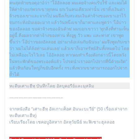
คนสุดท้ายขอดุอาอ์ว่า “โอ้อัลลอฮ ผมเคยจ้างคนรับใช้ และผมได้
ให้ค่าจ้างแก่พวกเขาทุกคน ยกเว้นคนเดียวเท่านั้น เขาทิ้งเงินค่า
จ้างของเขาและจากไป ผมจึงเก็บสะสมเงินค่าจ้างของเขาเอาไว้
จนกระทั่งมันเยอะมาก แล้ววันหนึ่งเขาก็มาหาและพูดว่า ‘โอ้บ่าว
ของอัลลอฮ ขอค่าจ้างของฉันด้วย’ ผมบอกเขาว่า ‘ทุกสิ่งที่ท่านเห็น
อยู่นี้ คือผลจากค่าจ้างของท่าน ทั้งอูฐ วัว แพะ และทาส’ เขาพูด
ขึ้นว่า ‘โอ้บ่าวของอัลลอฮ อย่ามาล้อเล่นกับฉันนะ’ ผมจึงพูดกับเขา
ว่า ‘ผมไม่ได้ล้อท่านเล่นเลย’ แล้วเขาก็เอาทรัพย์สินทั้งหมดไป โดย
ไม่เหลืออะไรไว้เลย โอ้อัลลอฮ หากผมทำเรื่องดังกล่าวนี้โดยหวัง
ในพระพักต์ของพระองค์แล้ว โปรดนำเราออกไปจากที่นี่ด้วยเถิด”
แล้วหินก้อนใหญ่ก็ขยับอีกครั้ง กระทั่งพวกเขาสามารถออกไปจาก
ถ้ำได้
หะดีษเศาะฮีหฺ บันทึกโดย อัลบุคอรีย์และมุสลิม
———————————–
จากหนังสือ “เศาะฮีหฺ อัลเกาะศ็อศ อันนะบะวีย์” (50 เรื่องเล่าจาก
หะดีษเศาะฮีหฺ)
เรียบเรียงโดย เชคอบูอิสหาก อัลหุวัยนีย์ หะฟิเซาะฮุลลอฮ