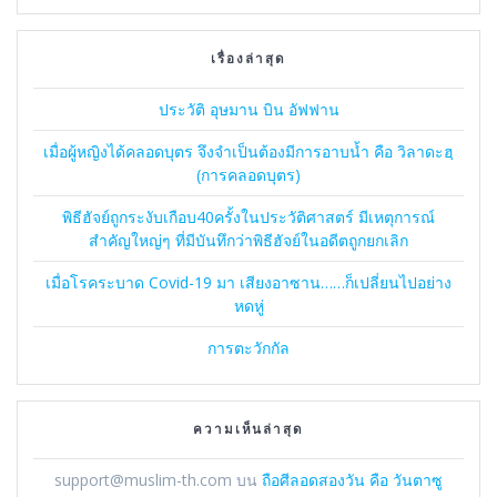
เรื่องล่าสุด
ประวัติ อุษมาน บิน อัฟฟาน
เมื่อผู้หญิงได้คลอดบุตร จึงจำเป็นต้องมีการอาบน้ำ คือ วิลาดะฮฺ
(การคลอดบุตร)
พิธีฮัจย์ถูกระงับเกือบ40ครั้งในประวัติศาสตร์ มีเหตุการณ์
สำคัญใหญ่ๆ ที่มีบันทึกว่าพิธีฮัจย์ในอดีตถูกยกเลิก
เมื่อโรคระบาด Covid-19 มา เสียงอาซาน……ก็เปลี่ยนไปอย่าง
หดหู่
การตะวักกัล
ความเห็นล่าสุด
support@muslim-th.com
บน
ถือศีลอดสองวัน คือ วันตาซู