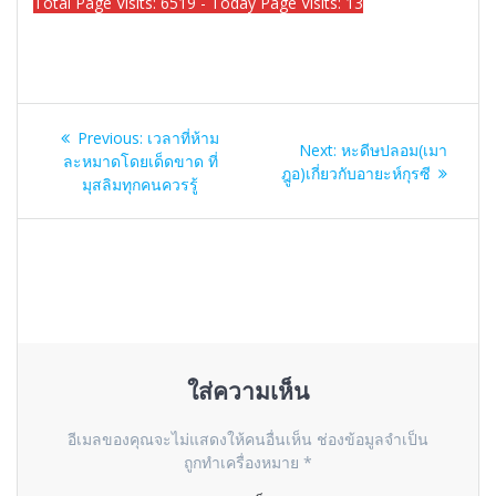
Total Page Visits: 6519 - Today Page Visits: 13
แนะแนว
Previous
Previous:
เวลาที่ห้าม
Next
Next:
หะดีษปลอม(เมา
เรื่อง
post:
ละหมาดโดยเด็ดขาด ที่
post:
ฎูอ)เกี่ยวกับอายะห์กุรซี
มุสลิมทุกคนควรรู้
ใส่ความเห็น
อีเมลของคุณจะไม่แสดงให้คนอื่นเห็น
ช่องข้อมูลจำเป็น
ถูกทำเครื่องหมาย
*