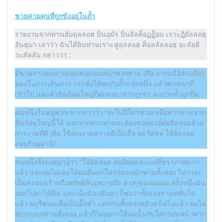
ชายสามคนที่ถูกขังอยู่ในถ้ำ
รายงานจากท่านอับดุลลอฮ บินอุมัร บินอัลค็อฏฏ็อบ เราะฎิยัลลอฮุ
อันฮุมา เล่าว่า ฉันได้ยินท่านเราะสูลุลลอฮ ศ็อลลัลลอฮุ อะลัยฮิ
วะสัลลัม กล่าวว่า :
มีชายสามคนจากกลุ่มชนก่อนหน้าพวกท่าน (คือ จากบนีอิสรออีล)
หลงในการเดินทาง กระทั่งได้พบกับถ้ำแห่งหนึ่ง แล้วพวกเขาก็
เข้าไป แต่แล้วหินก้อนใหญ่ก็ตกลงมาจากภูเขา จนปากถ้ำถูกปิด
คนหนึ่งในหมู่พวกเขากล่าวว่า “จะไม่มีใครช่วยเหลือพวกท่านจาก
หินก้อนใหญ่นี้ได้ นอกจากพวกท่านจะต้องขอดุอาอ์ต่ออัลลอฮด้วย
การงานที่ดี (คือ ใช้คุณงามความดีเป็นสื่อ-ตะวัสสุล ให้อัลลอฮ
ตอบรับดุอาอ์)”
คนหนึ่งจึงขอดุอาอ์ว่า “โอ้อัลลอฮ ผมมีพ่อและแม่ที่ชราภาพมาก
แล้ว และผมไม่เคยให้นมดื่มแก่ใครก่อนหน้าท่านทั้งสอง ไม่ว่าจะ
เป็นครอบครัวหรือทรัพย์สิน(หมายถึง ทาส)ของผมเอง ครั้งหนึ่งฉัน
ออกไปหาไม้ฟืน และเมื่อฉันกลับมา ก็พบว่าทั้งสองท่านหลับไป
แล้ว ผมรีดนมเพื่อเป็นมื้อค่ำ แต่ท่านทั้งสองหลับสนิทไปแล้ว ผมไม่
อยากปลุกท่านทั้งสอง แล้วก็ไม่อยากให้นมนั้นกับใครก่อนหน้าพวก