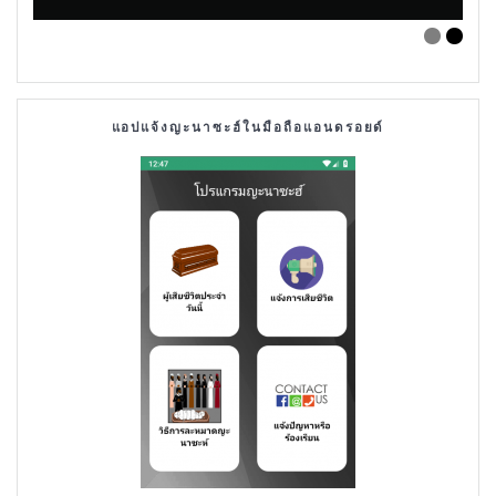
แอปแจ้งญะนาซะฮ์ในมือถือแอนดรอยด์