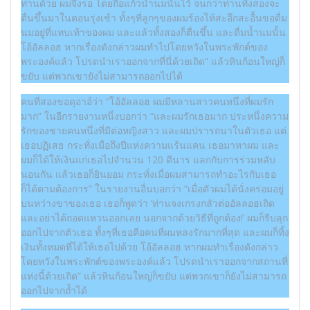
ท่านด้วย ผมจึงรอ โดยถือแก้วน้ำนมนั้นไว้ จนกว่าท่านทั้งสองจะ
ตื่นขึ้นมาในตอนรุ่งเช้า ทั้งๆที่ลูกๆของผมร้องไห้สะอึกสะอื้นขอดื่ม
นมอยู่ที่แทบเท้าของผม และแล้วทั้งสองก็ตื่นขึ้น และดื่มน้ำนมนั้น
โอ้อัลลอฮ หากเรื่องดังกล่าวผมทำไปโดยหวังในพระพักต์ของ
พระองค์แล้ว โปรดนำเราออกจากที่นี่ด้วยเถิด” แล้วหินก้อนใหญ่ก็
ขยับ แต่พวกเขายังไม่สามารถออกไปได้
คนที่สองขอดุอาอ์ว่า “โอ้อัลลอฮ ผมมีหลานสาวคนหนึ่งที่ผมรัก
มาก” ในอีกรายงานหนึ่งบอกว่า “และผมรักเธอมาก ประหนึ่งความ
รักของชายคนหนึ่งที่มีต่อหญิงสาว และผมปรารถนาในตัวเธอ แต่
เธอปฏิเสธ กระทั่งเมื่อถึงปีแห่งความแร้นแคน เธอมาหาผม และ
ผมก็ได้ให้เงินแก่เธอไปจำนวน 120 ดีนาร แลกกับการร่วมหลับ
นอนกัน แล้วเธอก็ยินยอม กระทั่งเมื่อผมสามารถทำอะไรกับเธอ
ก็ได้ตามต้องการ” ในรายงานอื่นบอกว่า “เมื่อตัวผมได้นั่งคร่อมอยู่
บนหว่างขาของเธอ เธอก็พูดว่า ‘ท่านจงเกรงกลัวต่ออัลลอฮเถิด
และอย่าได้ถอดแหวนออกเลย นอกจากด้วยวิธีที่ถูกต้อง!’ ผมก็รีบลุก
ออกไปจากตัวเธอ ทั้งๆที่เธอคือคนที่ผมหลงรักมากที่สุด และผมก็ทิ้ง
เงินทั้งหมดที่ได้ให้เธอไปด้วย โอ้อัลลอฮ หากผมทำเรื่องดังกล่าว
โดยหวังในพระพักต์ของพระองค์แล้ว โปรดนำเราออกจากสถานที่
แห่งนี้ด้วยเถิด” แล้วหินก้อนใหญ่ก็ขยับ แต่พวกเขาก็ยังไม่สามารถ
ออกไปจากถ้ำได้