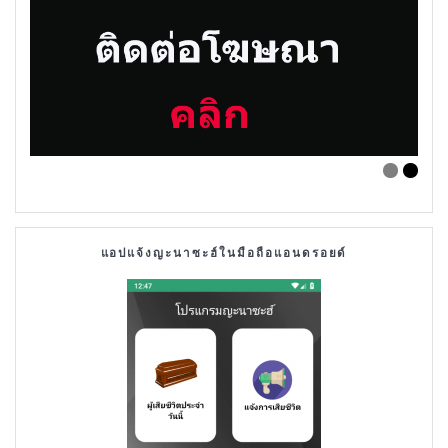
แอปแจ้งญะนาซะฮ์ในมือถือแอนดรอยด์