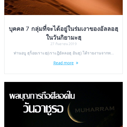
บุคคล 7 กลุ่มที่จะได้อยู่ในร่มเงาของอัลลอฮฺ
ในวันกิยามะฮฺ
27 กันยายน 2019
ท่านอบู ฮุร็อยเราะฮฺ(เราะฎิยัลลอฮุ อันฮุ) ได้รายงานจากท…
Read more