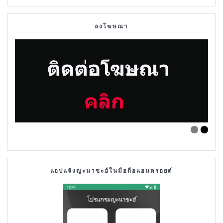
ลงโฆษณา
แอปแจ้งญะนาซะฮ์ในมือถือแอนดรอยด์