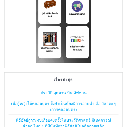
เรื่องล่าสุด
ประวัติ อุษมาน บิน อัฟฟาน
เมื่อผู้หญิงได้คลอดบุตร จึงจำเป็นต้องมีการอาบน้ำ คือ วิลาดะฮฺ
(การคลอดบุตร)
พิธีฮัจย์ถูกระงับเกือบ40ครั้งในประวัติศาสตร์ มีเหตุการณ์
สำคัญใหญ่ๆ ที่มีบันทึกว่าพิธีฮัจย์ในอดีตถูกยกเลิก