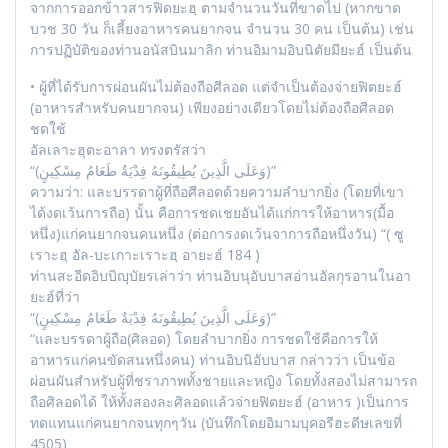
จากการออกข้าวสารฟิดยะฮฺ ตามจำนวนวันที่ขาดไป (หากขาด
บวช 30 วัน ก็เลี้ยงอาหารคนยากจน จำนวน 30 คน เป็นต้น) เช่น
การปฏิบัติของท่านอนัสบินมาลิก ท่านอิมามอิบนิตัยมียะฮ์ เป็นต้น
• ผู้ที่ได้รับการผ่อนผันไม่ต้องถือศีลอด แต่จำเป็นต้องจ่ายฟิตยะฮ์
(อาหารสำหรับคนยากจน) เพียงอย่างเดียวโดยไม่ต้องถือศีลอด
ชดใช้
อัลเลาะฮุตะอาลา ทรงตรัสว่า
“(وَعَلَى الَّذِينَ يُطِيقُونَهُ فِدْيَةٌ طَعَامُ مِسْكِينٍ)”
ความว่า: และบรรดาผู้ที่ถือศีลอดด้วยความลำบากยิ่ง (โดยที่เขา
ได้งดเว้นการถือ) นั้น คือการชดเชยอันได้แก่การให้อาหาร(มื้อ
หนึ่ง)แก่คนยากจนคนหนึ่ง (ต่อการงดเว้นจาการถือหนึ่งวัน) “( ซู
เราะฮฺ อัล-บะเกาะเราะฮฺ อายะฮ์ 184 )
ท่านสะอีดอิบบิญุบัยรเล่าว่า ท่านอิบนุอับบาสอ่านอัลกุรอานในอา
ยะฮ์ที่ว่า
“(وَعَلَى الَّذِينَ يُطِيقُونَهُ فِدْيَةٌ طَعَامُ مِسْكِينٍ)”
“และบรรดาผู้ถือ(ศิลอด) โดยลำบากยิ่ง การชดใช้คือการให้
อาหารแก่คนขัดสนหนึ่งคน) ท่านอิบนิอับบาส กล่าวว่า เป็นข้อ
ผ่อนผันสำหรับผู้ที่ชราภาพทั้งชายและหญิง โดยทั้งสองไม่สามารถ
ถือศิลอดได้ ให้ทั้งสองละศิลอดแล้วจ่ายฟิตยะฮ์ (อาหาร )เป็นการ
ทดแทนแก่คนยากจนทุกๆวัน (บันทึกโดยอิมามบุคอรีฮะดีษเลขที่
4505)