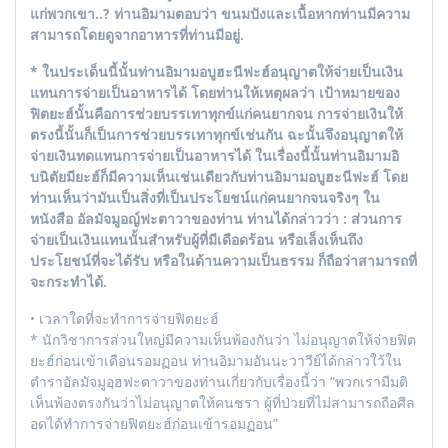
แก่พวกเขา..? ท่านอิมามตอบว่า ขนมปังและเนื้อหากท่านมีความ
สามารถโดยดูจากอาหารที่ท่านมีอยู่.
* ในประเด็นนี้นั้นท่านอิมามอบูฮะนีฟะฮ์อนุญาตให้จ่ายเป็นเงิน
แทนการจ่ายเป็นอาหารได้ โดยท่านให้เหตุผลว่า เป้าหมายของ
ฟิตยะฮ์นั้นคือการช่วยบรรเทาทุกข์แก่คนยากจน การจ่ายเงินให้
ตรงนี้นั้นก็เป็นการช่วยบรรเทาทุกข์เช่นกัน ฉะนั้นจึงอนุญาตให้
จ่ายเงินทดแทนการจ่ายเป็นอาหารได้ ในเรื่องนี้นั้นท่านอิมามอิ
บนิตัยมียะฮ์ก็มีความเห็นเช่นเดียวกับท่านอิมามอบูฮะนีฟะฮ์ โดย
ท่านเห็นว่ามันเป็นสิ่งที่เป็นประโยชน์แก่คนยากจนจริงๆ ใน
หนังสือ อัลมัจมูอญ์ฟะตาวาของท่าน ท่านได้กล่าวว่า : ส่วนการ
จ่ายเป็นเงินแทนนั้นสำหรับผู้ที่มีเดือดร้อน หรือเล็งเห็นถึง
ประโยชน์ที่จะได้รับ หรือในด้านความเป็นธรรม ก็ถือว่าสามารถที่
จะกระทำได้.
• เวลาใดที่จะทำการจ่ายฟิตยะฮ์
* นักวิชาการส่วนใหญ่มีความเห็นพ้องกันว่า ไม่อนุญาตให้จ่ายฟิต
ยะฮ์ก่อนเข้าเดือนรอมฏอน ท่านอิมามอันนะวาวีย์ได้กล่าวใว้ใน
ตำราอัลมัจมูอฺฮฟะตาวาของท่านเกี่ยวกับเรื่องนี้ว่า “พวกเรามีมติ
เห็นพ้องตรงกันว่าไม่อนุญาตให้คนชรา ผู้ที่ป่วยที่ไม่สามารถถือศีล
อดได้ทำการจ่ายฟิตยะฮ์ก่อนเข้ารอมฏอน”