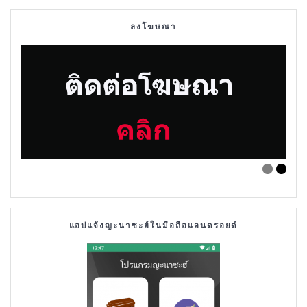
ลงโฆษณา
แอปแจ้งญะนาซะฮ์ในมือถือแอนดรอยด์