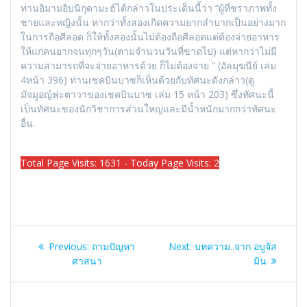
ท่านอิมามอิบนิกุดามะฮ์ได้กล่าวในประเด็นนี้ว่า “ผู้ที่ชราภาพทั้ง
ชายและหญิงนั้น หากว่าทั้งสองเกิดความยากลำบากเป็นอย่างมาก
ในการถือศีลอด ก็ให้ทั้งสองนั้นไม่ต้องถือศีลอดแต่ต้องจ่ายอาหาร
ให้แก่คนยากจนทุกๆวัน(ตามจำนวนวันที่ขาดไป) แต่หากว่าไม่มี
ความสามารถที่จะจ่ายอาหารด้วย ก็ไม่ต้องจ่าย ” (อัลมุฆนีย์ เล่ม
4หน้า 396) ท่านเชคบินบาซก็เห็นด้วยกับทัศนะดังกล่าว(ดู
มัจมูอญ์ฟะตาวาของเชคบินบาซ เล่ม 15 หน้า 203) ซึ่งทัศนะนี้
เป็นทัศนะของนักวิชาการส่วนใหญ่และมีน้ำหนักมากกว่าทัศนะ
อื่น.
Total Page Visits: 1631 - Today Page Visits: 2
แนะแนว
Previous
Next
Previous:
ถามปัญหา
Next:
บทความ..จาก อบูจัส
เรื่อง
post:
post:
ศาสนา
มิน