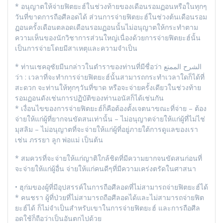
* อนุญาตให้จ่ายฟิตยะฮ์ในช่วงท้ายของเดือนรอมฏอนหรือในทุกๆ
วันที่ขาดการถือศีลอดได้ ส่วนการจ่ายฟิตยะฮ์ในช่วงต้นเดือนรอม
ฏอนครั้งเดือนตลอดเดือนรอมฏอนนั้นไม่อนุญาตให้กระทำตาม
ความเห็นของนักวิชาการส่วนใหญ่เนื่องด้วยการจ่ายฟิตยะฮ์นั้น
เป็นการจ่ายโดยมีสาเหตุและความจำเป็น
* ท่านเชคอุซัยมีนกล่าวในตำราของท่านที่มีชื่อว่า الشرح الممتع
ว่า : เวลาที่จะทำการจ่ายฟิตยะฮ์นั้นสามารถกระทำเวลาใดก็ได้ที่
สะดวก จะท่านให้ทุกๆวันที่ขาด หรือจะจ่ายครั้งเดียวในช่วงท้าย
รอมฏอนดังเช่นการปฏิบัติของท่านอนัสก็ได้เช่นกัน
* เงื่อนไขของการจ่ายฟิตยะฮ์ก็คือต้องตั้งเจตนาขณะที่จ่าย – ต้อง
จ่ายให้แก่ผู้ที่ยากจนขัดสนเท่านั้น – ไม่อนุญาตจ่ายให้แก่ผู้ที่ไม่ไช่
มุสลิม – ไม่อนุญาตที่จะจ่ายให้แก่ผู้ที่อยู่ภายใต้การดูแลของเรา
เช่น ภรรยา ลูก พ่อแม่ เป็นต้น
* สมควรที่จะจ่ายให้แก่ญาติใกล้ชิดที่มีความยากจนขัดสนก่อนที่
จะจ่ายให้แก่ผู้อื่น จ่ายให้แก่คนดีๆที่มีความเคร่งตรัดในศาสนา
• ฮุก่มของผู้ที่มีอุปสรรค์ในการถือศีลอดที่ไม่สามารถจ่ายฟิตยะฮ์ได้
* คนชรา ผู้ที่ป่วยที่ไม่สามารถถือศีลอดได้และไม่สามารถจ่ายฟิต
ยะฮ์ได้ ก็ไม่จำเป็นสำหรับเขาในการจ่ายฟิตยะฮ์ และการถือศีล
อดใช้ก็ถือว่าเป็นอันตกไปด้วย