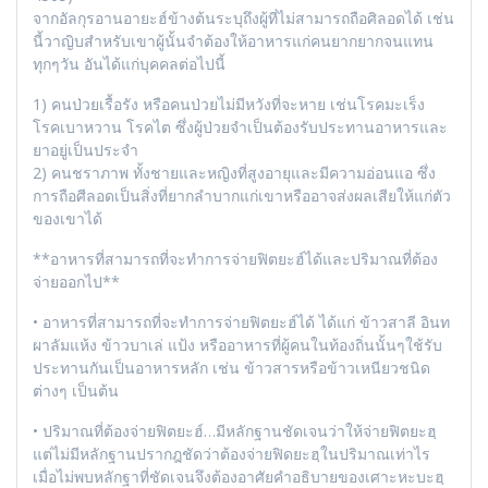
จากอัลกุรอานอายะฮ์ข้างต้นระบุถึงผู้ที่ไม่สามารถถือศิลอดได้ เช่น
นี้วาญิบสำหรับเขาผู้นั้นจำต้องให้อาหารแก่คนยากยากจนแทน
ทุกๆวัน อันได้แก่บุคคลต่อไปนี้
1) คนป่วยเรื้อรัง หรือคนป่วยไม่มีหวังที่จะหาย เช่นโรคมะเร็ง
โรคเบาหวาน โรคไต ซึ่งผู้ป่วยจำเป็นต้องรับประทานอาหารและ
ยาอยู่เป็นประจำ
2) คนชราภาพ ทั้งชายและหญิงที่สูงอายุและมีความอ่อนแอ ซึ่ง
การถือศีลอดเป็นสิ่งที่ยากลำบากแก่เขาหรืออาจส่งผลเสียให้แก่ตัว
ของเขาได้
**อาหารที่สามารถที่จะทำการจ่ายฟิตยะฮ์ได้และปริมาณที่ต้อง
จ่ายออกไป**
• อาหารที่สามารถที่จะทำการจ่ายฟิตยะฮ์ได้ ได้แก่ ข้าวสาลี อินท
ผาลัมแห้ง ข้าวบาเล่ แป้ง หรืออาหารที่ผู้คนในท้องถิ่นนั้นๆใช้รับ
ประทานกันเป็นอาหารหลัก เช่น ข้าวสารหรือข้าวเหนียวชนิด
ต่างๆ เป็นต้น
• ปริมาณที่ต้องจ่ายฟิตยะฮ์…มีหลักฐานชัดเจนว่าให้จ่ายฟิตยะฮฺ
แต่ไม่มีหลักฐานปรากฎชัดว่าต้องจ่ายฟิดยะฮฺในปริมาณเท่าไร
เมื่อไม่พบหลักฐาที่ชัดเจนจึงต้องอาศัยคำอธิบายของเศาะหะบะฮฺ