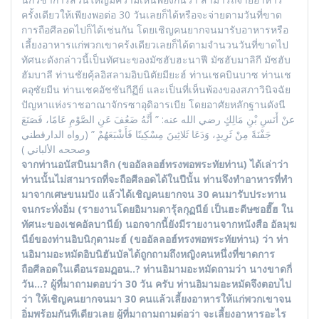
ครั้งเดียวให้เพียงพอต่อ 30 วันเลยก็ได้หรือจะจ่ายตามวันที่ขาด
การถือศีลอดไปก็ได้เช่นกัน โดยเชิญคนยากจนมารับอาหารหรือ
เลี้ยงอาหารแก่พวกเขาคร้งเดียวเลยก็ได้ตามจำนวนวันที่ขาดไป
ทัศนะดังกล่าวนี้เป็นทัศนะของมัซฮับฮะนาฟี มัซฮับมาลิกี มัซฮับ
ฮัมบาลี ท่านชัยคุ้ลอิสลามอิบนิตัยมียะฮ์ ท่านเชคบินบาซ ท่านเช
คอุซัยมีน ท่านเชคอัชชันกีฏีย์ และเป็นที่เห็นพ้องของสภาวินิจฉัย
ปัญหาแห่งราชอาณาจักรซาอุดิอารเบีย โดยอาศัยหลักฐานดังนี
عنْ أَنَسِ بْنِ مَالِكٍ رضي الله عنه: ” أَنَّهُ ضَعُفَ عَنِ الصَّوْمِ عَامًا، فَصَنَعَ
جَفْنَةً مِنْ ثَرِيدٍ، وَدَعَا ثَلاثِينَ مِسْكِينًا فَأَشْبَعَهُمْ ” (رواه الدارقطني
وصححه الألباني )
จากท่านอนัสบินมาลิก (ขออัลลอฮ์ทรงพอพระทัยท่าน) ได้เล่าว่า
ท่านนั้นไม่สามารถที่จะถือศีลอดได้ในปีนั้น ท่านจึงทำอาหารที่ทำ
มาจากเศษขนมปัง แล้วได้เชิญคนยากจน 30 คนมารับประทาน
จนกระทั่งอิ่ม (รายงานโดยอิมามดารุ้ลกุฏนีย์ เป็นฮะดีษซอฮี๊ฮ ใน
ทัศนะของเชคอัลบานีย์) นอกจากนี้ยังมีรายงานจากหนังสือ อัลมุฆ
นีย์ของท่านอิบนิกุดามะฮ์ (ขออัลลอฮ์ทรงพอพระทัยท่าน) ว่า ท่า
นอิมามอะหมัดอิบนิฮันบัลได้ถูกถามถึงหญิงคนหนึ่งที่ขาดการ
ถือศีลอดในเดือนรอมฏอน..? ท่านอิมามอะหมัดถามว่า นางขาดกี่
วัน…? ผู้ที่มาถามตอบว่า 30 วัน ครับ ท่านอิมามอะหมัดจึงตอบไป
ว่า ให้เชิญคนยากจนมา 30 คนแล้วเลี้ยงอาหารให้แก่พวกเขาจน
อิ่มพร้อมกันทีเดียวเลย ผู้ที่มาถามถามต่อว่า จะเลี้ยงอาหารอะไร