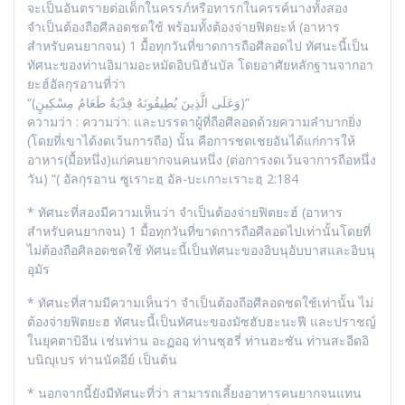
จะเป็นอันตรายต่อเด็กในครรภ์หรือทารกในครรค์นางทั้งสอง
จำเป็นต้องถือศีลอดชดใช้ พร้อมทั้งต้องจ่ายฟิดยะห์ (อาหาร
สำหรับคนยากจน) 1 มื้อทุกวันที่ขาดการถือศีลอดไป ทัศนะนี้เป็น
ทัศนะของท่านอิมามอะหมัดอิบนิฮันบัล โดยอาศัยหลักฐานจากอา
ยะฮ์อัลกุรอานที่ว่า
“(وَعَلَى الَّذِينَ يُطِيقُونَهُ فِدْيَةٌ طَعَامُ مِسْكِينٍ)”
ความว่า : ความว่า: และบรรดาผู้ที่ถือศีลอดด้วยความลำบากยิ่ง
(โดยที่เขาได้งดเว้นการถือ) นั้น คือการชดเชยอันได้แก่การให้
อาหาร(มื้อหนึ่ง)แก่คนยากจนคนหนึ่ง (ต่อการงดเว้นจาการถือหนึ่ง
วัน) “( อัลกุรอาน ซูเราะฮฺ อัล-บะเกาะเราะฮฺ 2:184
* ทัศนะที่สองมีความเห็นว่า จำเป็นต้องจ่ายฟิตยะฮ์ (อาหาร
สำหรับคนยากจน) 1 มื้อทุกวันที่ขาดการถือศีลอดไปเท่านั้นโดยที่
ไม่ต้องถือศิลอดชดใช้ ทัศนะนี้เป็นทัศนะของอิบนุอับบาสและอิบนุ
อุมัร
* ทัศนะที่สามมีความเห็นว่า จำเป็นต้องถือศีลอดชดใช้เท่านั้น ไม่
ต้องจ่ายฟิตยะฮ ทัศนะนี้เป็นทัศนะของมัซฮับฮะนะฟี และปราชญ์
ในยุคตาบิอีน เช่นท่าน อะฏออฺ ท่านซุฮรี่ ท่านฮะซัน ท่านสะอีดอิ
บนิญุเบร ท่านนัคอีย์ เป็นต้น
* นอกจากนี้ยังมีทัศนะที่ว่า สามารถเลี้ยงอาหารคนยากจนแทน