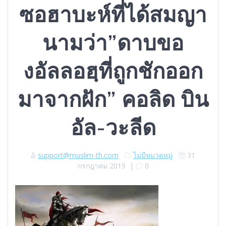
ซอฮาบะห์ที่ได้สมญา
นามว่า”ดาบขอ
งอัลลอฮฺที่ถูกชักออก
มาจากฝัก” คอลิด บิน
อัล-วะลีด
support@muslim-th.com
ไม่มีหมวดหมู่
31
กรกฎาคม 2019
|
0