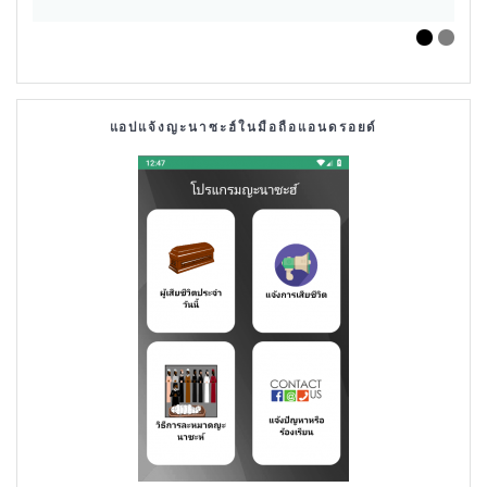
แอปแจ้งญะนาซะฮ์ในมือถือแอนดรอยด์