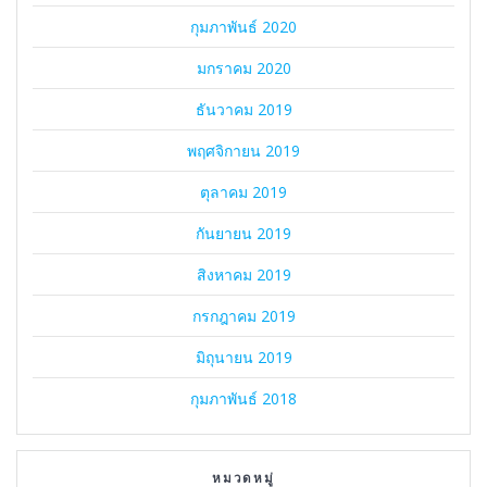
กุมภาพันธ์ 2020
มกราคม 2020
ธันวาคม 2019
พฤศจิกายน 2019
ตุลาคม 2019
กันยายน 2019
สิงหาคม 2019
กรกฎาคม 2019
มิถุนายน 2019
กุมภาพันธ์ 2018
หมวดหมู่