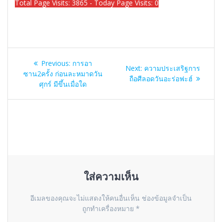
Total Page Visits: 3865 - Today Page Visits: 0
แนะแนว
Previous
Previous:
การอา
Next
Next:
ความประเสริฐการ
เรื่อง
post:
ซาน2ครั้ง ก่อนละหมาดวัน
post:
ถือศีลอดวันอะร่อฟะฮ์
ศุกร์ มีขึ้นเมื่อใด
ใส่ความเห็น
อีเมลของคุณจะไม่แสดงให้คนอื่นเห็น
ช่องข้อมูลจำเป็น
ถูกทำเครื่องหมาย
*