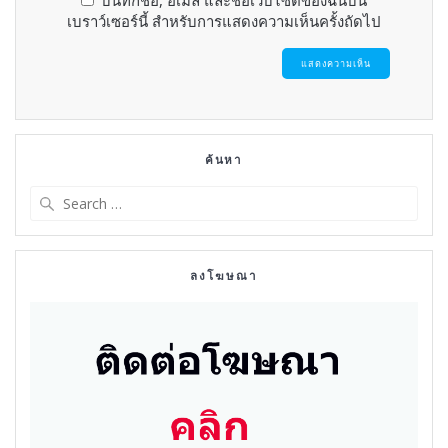
เบราว์เซอร์นี้ สำหรับการแสดงความเห็นครั้งถัดไป
ค้นหา
Search
for:
ลงโฆษณา