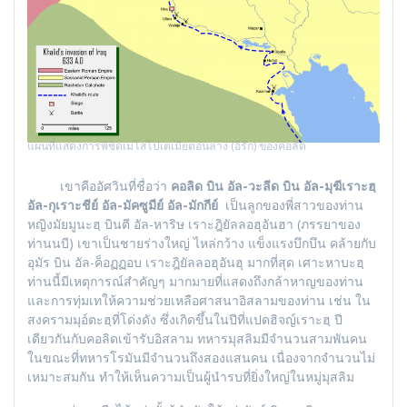
แผนที่แสดงการพิชิดเมโสโปเตเมียตอนล่าง (อิรัก) ของคอลิด
เขาคืออัศวินที่ชื่อว่า
คอลิด บิน อัล-วะลีด บิน อัล-มุฆีเราะฮฺ
อัล-กุเราะชีย์ อัล-มัคซูมีย์ อัล-มักกีย์
เป็นลูกของพี่สาวของท่าน
หญิงมัยมูนะฮฺ บินตี อัล-หาริษ เราะฎิยัลลอฮุอันฮา (ภรรยาของ
ท่านนบี) เขาเป็นชายร่างใหญ่ ไหล่กว้าง แข็งแรงบึกบึน คล้ายกับ
อุมัร บิน อัล-ค็อฏฏอบ เราะฎิยัลลอฮุอันฮุ มากที่สุด เศาะหาบะฮฺ
ท่านนี้มีเหตุการณ์สำคัญๆ มากมายที่แสดงถึงกล้าหาญของท่าน
และการทุ่มเทให้ความช่วยเหลือศาสนาอิสลามของท่าน เช่น ใน
สงครามมุอ์ตะฮฺที่โด่งดัง ซึ่งเกิดขึ้นในปีที่แปดฮิจญ์เราะฮฺ ปี
เดียวกันกับคอลิดเข้ารับอิสลาม ทหารมุสลิมมีจำนวนสามพันคน
ในขณะที่ทหารโรมันมีจำนวนถึงสองแสนคน เนื่องจากจำนวนไม่
เหมาะสมกัน ทำให้เห็นความเป็นผู้นำรบที่ยิ่งใหญ่ในหมู่มุสลิม