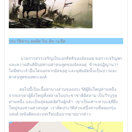
ประวัติท่าน คอลิด บิน อัล-วะลีด
มวลการสรรเสริญเป็นเอกสิทธิของอัลลอฮฺ ขอการเจริญพร
และความสันติมีแด่ท่านศาสนทูตของอัลลอฮฺ ข้าขอปฏิญานว่า
ไม่มีพระเจ้าอื่นใดนอกจากอัลลอฮฺ และมุหัมมัดนั้นเป็นบ่าวและ
ศาสนทูตของพระองค์
ต่อไปนี้เป็นเนื้อหาบางส่วนของประวัติผู้ยิ่งใหญ่ท่านหนึ่ง
จากบรรดาผู้ยิ่งใหญ่ทั้งหลายในประชาชาติอิสลาม เป็นวีรบุรุษ
ท่านหนึ่ง และเป็นสุดยอดอัศวินผู้กล้า เขาเป็นเศาะหาบะฮฺที่ยิ่ง
ใหญ่ของท่านศาสนทูต เราคัดประวัติส่วนหนึ่งท่านที่หอมกรุ่น
แฝงด้วยข้อคิดและบทเรียนอันมากมายมากล่าว