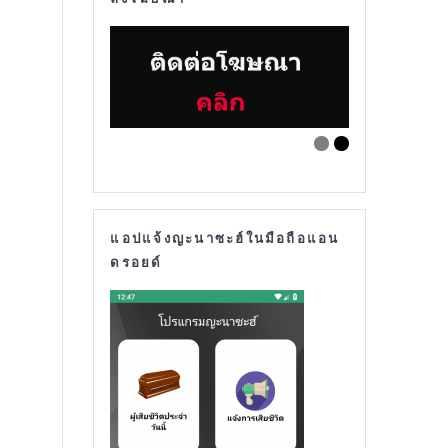
แอปแจ้งญะนาซะฮ์ในมือถือแอน
ดรอยด์