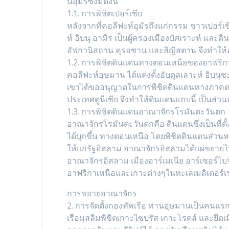
นอุมัรซึ่งมีดังนี้
1.1. การพิชิตเปอร์เซีย
หลังจากที่คอลีฟะห์อุมัรถึงแก่กรรม ชาวเปอร์เ
ห์ อิบนุ อามิร เป็นผู้ครองเมืองบัศเราะห์ และ
อัฟกานิสถาน คุรอซาน และสิญิสตาน จึงทำให้
1.2. การพิชิตดินแดนทางตอนเหนือของอาฟริก
คอลีฟะห์อุษมาน ได้แต่งตั้งอับดุลเลาะห์ อิบน
เขาได้ขออนุญาตในการพิชิตดินแดนทางภาคตะว
ประเทศตูนีเซีย จึงทำให้ดินแดนแถบนี้ เป็นส่
1.3. การพิชิตดินแดนอาณาจักรโรมันตะวันตก
อาณาจักรโรมันตะวันตกคือ ดินแดนซึ่งเป็นที่ตั้ง
ได้บุกขึ้น ทางตอนเหนือ โดยพิชิตดินแดนส่
ให้แก่รัฐอิสลาม อาณาจักรอิสลามได้แผ่ขยา
อาณาจักรอิสลาม เมืองอาร์เมเนีย อาร์เซอร์ไ
อาฟริกาเหนือและเกาะต่างๆในทะเลเมดิเตอร์เร
การขยายอาณาจักร
2. การจัดตั้งกองทัพเรือ ท่านอุษมานเป็นคนแรกท
เรือมุสลิมพิชิตเกาะไซปรัส เกาะโรดส์ และยึด