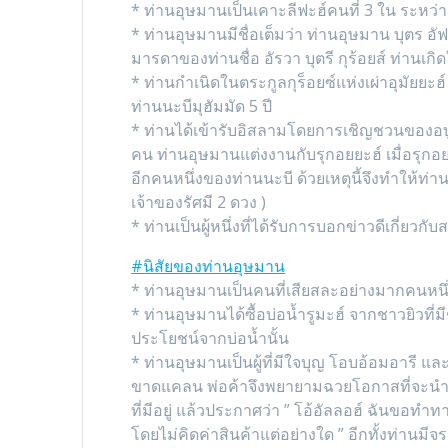
* ท่านอุษมานเป็นเคาะลีฟะฮ์คนที่ 3 ใน ระหว่า
* ท่านอุษมานมีชื่อเต็มว่า ท่านอุษมาน บุตร อั
มารดาของท่านชื่อ อัรวา บุตรี กุร้อยส์ ท่านเกิ
* ท่านกำเนิดในตระกูลกุร็อยซ์แห่งเผ่าอุมัยยะฮ
ท่านนะบีมุฮัมมัด 5 ปี
* ท่านได้เข้ารับอิสลามโดยการเชิญชวนของอบูบ
คน ท่านอุษมานแต่งงานกับรุกอยยะฮ์ เมื่อรุกอย
อีกคนหนึ่งของท่านนะบี ด้วยเหตุนี้จึงทำให้ท่า
เจ้าของรัศมี 2 ดวง )
* ท่านเป็นผู้หนึ่งที่ได้รับการบอกข่าวดีเกี
#นิสัยของท่านอุษมาน
* ท่านอุษมานเป็นคนที่เสียสละอย่างมากคนหนึ
* ท่านอุษมานได้ซื้อบ่อน้ำรูมะฮ์ จากชาวยิวที่มี
ประโยชน์จากบ่อน้ำนั้น
* ท่านอุษมานเป็นผู้ที่มีใจบุญ โอบอ้อมอารี และ
ขาดแคลน พ่อค้าจึงพยายามฉวยโอกาสที่จะนำส
ที่มีอยู่ แล้วประกาศว่า ” โอ้อัลลอฮ์ ฉันขอทำท
โดยไม่คิดค่าสินค้าแต่อย่างใด ” อีกทั้งท่า