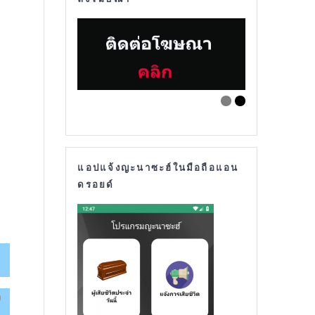
แอปแจ้งญะนาซะฮ์ในมือถือแอน
ดรอยด์
ก
จ