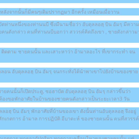
ดิม หลังจากนั้นก็มีคนๆเดิมปรากฏมา อีกครั้ง เหมือนเมื่อวาน
บัตท่านหนึ่งของท่านนบี ซึ่งมีนามชื่อว่า อับดุลลอฮฺ บิน อัมรฺ มีควา
ายคนดังกล่าว คนที่ท่านนบีบอกว่า สววรค์คิดถึงเขา , ชายดังกล่าวม
ัมรฺ ติดตาม ชายคนนั้น และเสาะหาว่า อ้ามาลอะไร ที่เขากระทำ จน
อกหลอน อับดุลลอฮฺ บิน อัมรฺ จนกระทั่งได้นำพาเขาไปยังบ้านของชาย
ยคนนั้นก็เปิดประตู, ซอฮาบัต อับดุลลอฮฺ บิน อัมรฺ กล่าวขึ้นว่า
ขาต้องขอพักอาศัยในบ้านของชายคนดังกล่าวเป็นระยะเวลา3 วัน
อฮฺ บิน อัมรฺ พักอาศัยที่บ้านของเขา ดังนั้นท่านอับดุลลอฮฺ จึงอยู่
จ สักเกตการ อ้ามาล การปฏิบัติ อีบาดะห์ ของชายคนนั้น คนที่สวรรค
สักเกตการ ทุกๆอากัปกริยา ทุกๆการเคลื่อนไหวของชายคนนั้น แต่