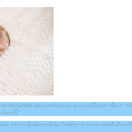
ซอฮาบัตในมัสยิด หลังจากเสร็จละหมาด ท่านนบีได้กล่าวขึ้นว่า ” อี
ี่แห่งนี้ “
นัก หลังจากนั้นมีคนๆหนึ่งมา โดยที่เขาทำละหมาดทันที เมื่อเสร็