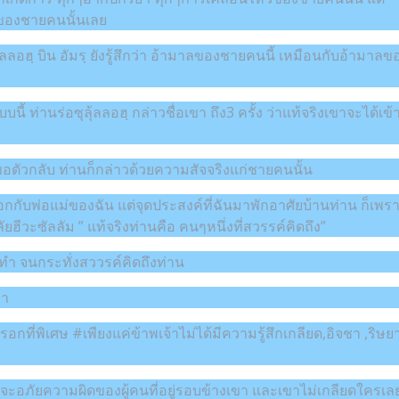
 ของชายคนนั้นเลย
อฮฺ บิน อัมรฺ ยังรู้สึกว่า อ้ามาลของชายคนนี้ เหมือนกับอ้ามาลข
้ ท่านร่อซุลุ้ลลอฮฺ กล่าวชื่อเขา ถึง3 ครั้ง ว่าแท้จริงเขาจะได้เข้
 ขอตัวกลับ ท่านก็กล่าวด้วยความสัจจริงแก่ชายคนนั้น
อกกับพ่อแม่ของฉัน แต่จุดประสงค์ที่ฉันมาพักอาศัยบ้านท่าน ก็เพร
ฮีวะซัลลัม ” แท้จริงท่านคือ คนๆหนึ่งที่สวรรค์คิดถึง”
ะทำ จนกระทั่งสววรค์คิดถึงท่าน
่า
อกที่พิเศษ #เพียงแค่ข้าพเจ้าไม่ได้มีความรู้สึกเกลียด,อิจชา ,ริษย
จะอภัยความผิดของผู้คนที่อยู่รอบข้างเขา และเขาไม่เกลียดใครเล