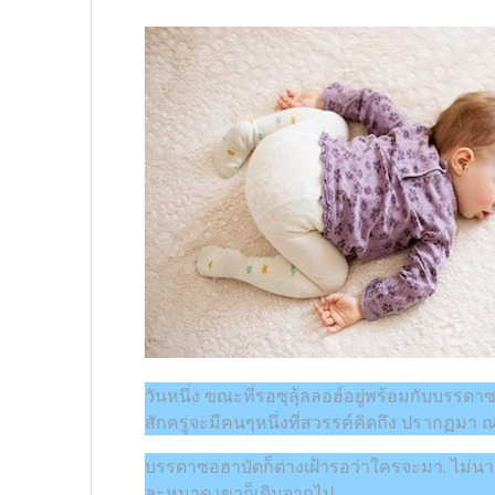
วันหนึ่ง ขณะที่รอซุลุ้ลลอฮ์อยู่พร้อมกับบรรดา
สักครู่จะมีคนๆหนึ่งที่สวรรค์คิดถึง ปรากฏมา ณ ท
บรรดาซอฮาบัตก็ต่างเฝ้ารอว่าใครจะมา. ไม่นาน
ละหมาด เขาก็เดินจากไป