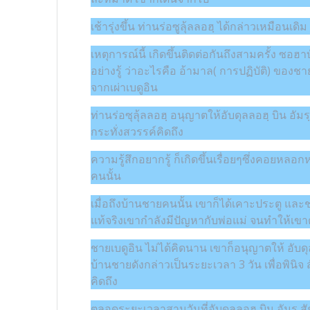
เช้ารุ่งขึ้น ท่านร่อซูลุ้ลลอฮฺ ได้กล่าวเหมือนเ
เหตุการณ์นี้ เกิดขึ้นติดต่อกันถึงสามครั้ง ซอฮา
อย่างรู้ ว่าอะไรคือ อ้ามาล( การปฏิบัติ) ของช
จากเผ่าเบดูอิน
ท่านร่อซุลุ้ลลอฮฺ อนุญาตให้อับดุลลอฮฺ บิน อ
กระทั่งสวรรค์คิดถึง
ความรู้สึกอยากรู้ ก็เกิดขึ้นเรื่อยๆซึ่งคอยหล
คนนั้น
เมื่อถึงบ้านชายคนนั้น เขาก็ได้เคาะประตู และชา
แท้จริงเขากำลังมีปัญหากับพ่อแม่ จนทำให้เ
ชายเบดูอิน ไม่ได้คิดนาน เขาก็อนุญาตให้ อับดุลล
บ้านชายดังกล่าวเป็นระยะเวลา 3 วัน เพื่อพินิ
คิดถึง
ตลอดระยะเวลาสามวันที่อับดุลลอฮ บิน อัมรฺ 