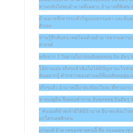
ท่านกลับไม่พบอ้ามาลที่เฉพาะ อ้ามาลที่พิเศษ
อ้ามมาลที่เขากระทำก็ดูแบบธรรมดา และอับดุลล
ตัวเอง
ท่านรู้สึกสับสน เหตุไฉนด้วยอ้ามาลธรรมดาๆแบบนี
สวรรค์
หลังจาก 3 วันผ่านไป ก่อนอับดุลลอฮฺ บิน อัมรฺ
โอ้ท่านเอ่ย จริงๆแล้วฉันไม่ได้มีปัญหาอะไรหร
ฉันอยากรู้ คำกล่าวของท่านนบีซ็อลลัลลอฮุอะลัย
จริงๆแล้ว อ้ามาล(อีบาดะห์)อะไรละ ที่ท่านกร
ชายเบดูอิน จึงตอบคำถาม อับดุลลอฮฺ บินอัมรฺ ว
” #แน่แท้ข้าพเจ้ามิได้มีอ้ามาล อีบาดะห์อะไรหร
แก่ใครเลยสักคน
แก่นแท้ อ้ามาลของชายคนนี้ คือ ก่อนนอน เขา