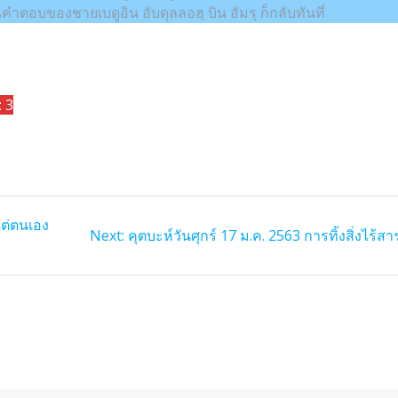
ินคำตอบของชายเบดูอิน อับดุลลอฮฺ บิน อัมรฺ ก็กลับทันที่
: 3
แต่ตนเอง
Next
Next:
คุตบะห์วันศุกร์ 17 ม.ค. 2563 การทิ้งสิ่งไร้สา
post: