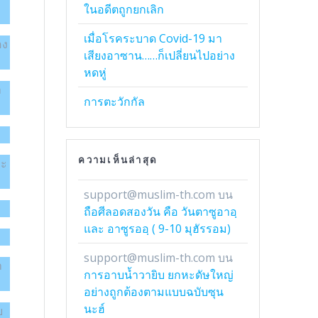
ในอดีตถูกยกเลิก
เมื่อโรคระบาด Covid-19 มา
อง
เสียงอาซาน……ก็เปลี่ยนไปอย่าง
หดหู่
า
การตะวักกัล
ความเห็นล่าสุด
าะ
support@muslim-th.com
บน
ถือศีลอดสองวัน คือ วันตาซูอาอฺ
และ อาซูรออฺ ( 9-10 มุฮัรรอม)
support@muslim-th.com
บน
า
การอาบน้ำวายิบ ยกหะดัษใหญ่
อย่างถูกต้องตามแบบฉบับซุน
นะฮ์
ย